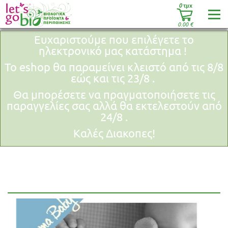
0
τμχ
0.00
€
Ευχαριστούμε που επιλέγετε το
ηλεκτρονικό μας κατάστημα !
Το eshop θα παραμείνει κλειστό από τις 8/8
εώς και τις 23/8 .
Θα μπορέσετε να πραγματοποιήσετε τις
παραγγελίες σας αλλά θα εκτελεστούν από
24/8 .
Καλές Διακοπες!