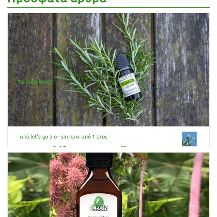
ΤΑ ΝΕΑ ΜΑΣ
από let's go bio - sm
πριν από 1 έτος
Δεντρολίβανο : Τα οφέλη
Στην κοσμετολογία και στην εναλλακτική ιατρική