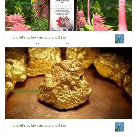
ΧΡΗΣΙΜΑ ΑΡΘΡΑ
από let's go bio - sm
πριν από 2 έτη
Καστορέλαιο : Οφέλη και
Ιδιότητες
Καστορέλαιο : καλλυντική χρήση
ΧΡΗΣΙΜΑ ΑΡΘΡΑ
από let's go bio - sm
πριν από 3 έτη
ΧΡΥΣΟΣ ΣΤΗΝ ΚΟΣΜEΤΟΛΟΓΙΑ