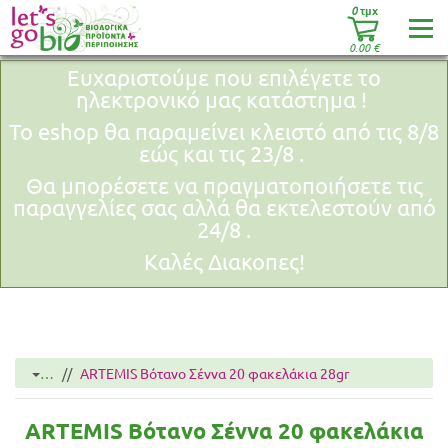
0
τμχ
0.00
€
Ευχαριστούμε που επιλέγετε το
ηλεκτρονικό μας κατάστημα !
Το eshop θα παραμείνει κλειστό από τις 8/8
εώς και τις 23/8 .
Θα μπορέσετε να πραγματοποιήσετε τις
παραγγελίες σας αλλά θα εκτελεστούν από
24/8 .
Καλές Διακοπες!
…
ARTEMIS Βότανο Σέννα 20 φακελάκια 28gr
ARTEMIS Βότανο Σέννα 20 φακελάκια